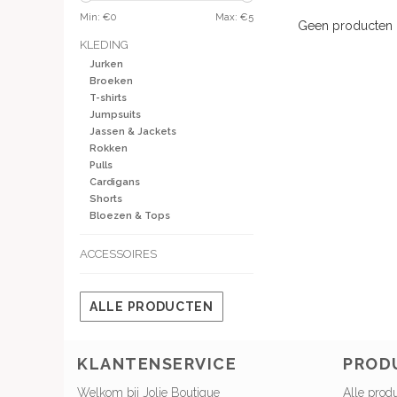
Min: €
0
Max: €
5
Geen producten g
KLEDING
Jurken
Broeken
T-shirts
Jumpsuits
Jassen & Jackets
Rokken
Pulls
Cardigans
Shorts
Bloezen & Tops
ACCESSOIRES
ALLE PRODUCTEN
KLANTENSERVICE
PROD
Welkom bij Jolie Boutique
Alle prod