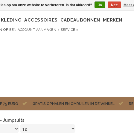
kies op om onze website te verbeteren. Is dat akkoord?
Ja
Nee
Meer 
KLEDING
ACCESSOIRES
CADEAUBONNEN
MERKEN
EN
OF
EEN ACCOUNT AANMAKEN »
SERVICE »
F 75 EURO
GRATIS OPHALEN EN OMRUILEN IN DE WINKEL
RE
»
Jumpsuits