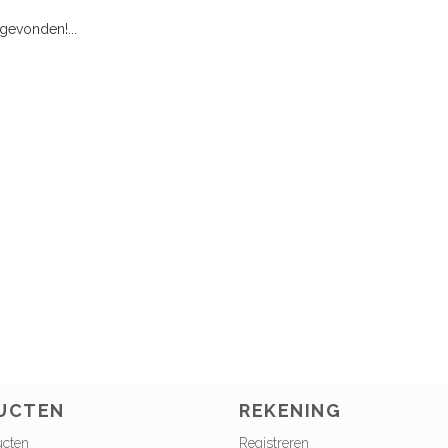
evonden!...
UCTEN
REKENING
ucten
Registreren